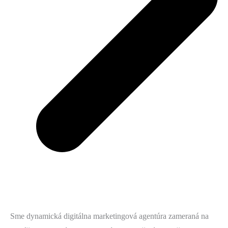
Sme dynamická digitálna marketingová agentúra zameraná na