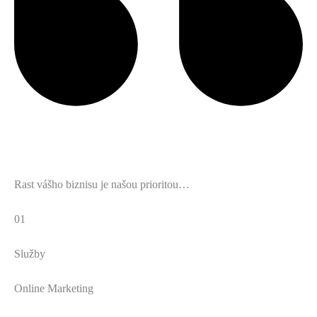
Rast vášho biznisu je našou prioritou…
01
Služby
Online Marketing