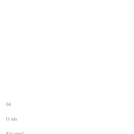
04
O nás
Kto sme?