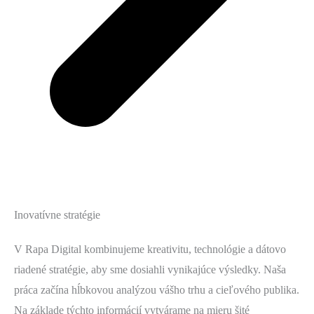
Inovatívne stratégie
V Rapa Digital kombinujeme kreativitu, technológie a dátovo
riadené stratégie, aby sme dosiahli vynikajúce výsledky. Naša
práca začína hĺbkovou analýzou vášho trhu a cieľového publika.
Na základe týchto informácií vytvárame na mieru šité