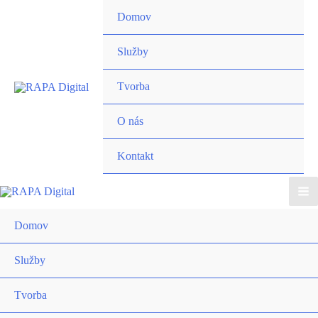
Preskočiť
Domov
na
obsah
Služby
Tvorba
O nás
Kontakt
Ma
Domov
Me
Služby
Tvorba