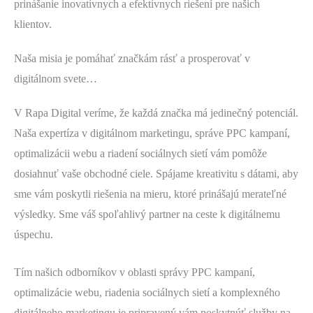
prinášanie inovatívnych a efektívnych riešení pre našich
klientov.
Naša misia je pomáhať značkám rásť a prosperovať v
digitálnom svete…
V Rapa Digital veríme, že každá značka má jedinečný potenciál.
Naša expertíza v digitálnom marketingu, správe PPC kampaní,
optimalizácii webu a riadení sociálnych sietí vám pomôže
dosiahnuť vaše obchodné ciele. Spájame kreativitu s dátami, aby
sme vám poskytli riešenia na mieru, ktoré prinášajú merateľné
výsledky. Sme váš spoľahlivý partner na ceste k digitálnemu
úspechu.
Tím našich odborníkov v oblasti správy PPC kampaní,
optimalizácie webu, riadenia sociálnych sietí a komplexného
digitálneho marketingu je pripravený vám poskytnúť služby na