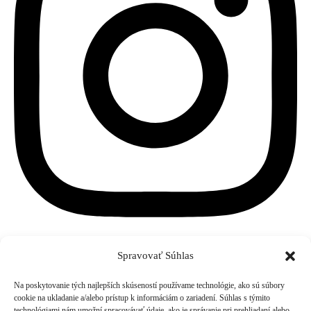
Spravovať Súhlas
Na poskytovanie tých najlepších skúseností používame technológie, ako sú súbory
cookie na ukladanie a/alebo prístup k informáciám o zariadení. Súhlas s týmito
t: 0904229352
technológiami nám umožní spracovávať údaje, ako je správanie pri prehliadaní alebo