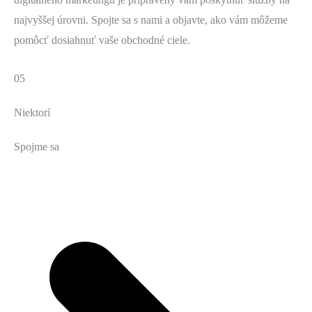
najvyššej úrovni. Spojte sa s nami a objavte, ako vám môžeme
pomôcť dosiahnuť vaše obchodné ciele.
05
Niektorí
Spojme sa