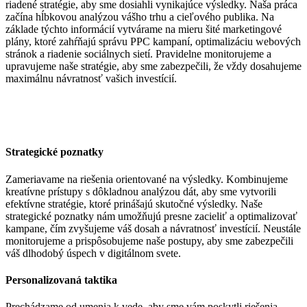
riadené stratégie, aby sme dosiahli vynikajúce výsledky. Naša práca
začína hĺbkovou analýzou vášho trhu a cieľového publika. Na
základe týchto informácií vytvárame na mieru šité marketingové
plány, ktoré zahŕňajú správu PPC kampaní, optimalizáciu webových
stránok a riadenie sociálnych sietí. Pravidelne monitorujeme a
upravujeme naše stratégie, aby sme zabezpečili, že vždy dosahujeme
maximálnu návratnosť vašich investícií.
Strategické poznatky
Zameriavame na riešenia orientované na výsledky. Kombinujeme
kreatívne prístupy s dôkladnou analýzou dát, aby sme vytvorili
efektívne stratégie, ktoré prinášajú skutočné výsledky. Naše
strategické poznatky nám umožňujú presne zacieliť a optimalizovať
kampane, čím zvyšujeme váš dosah a návratnosť investícií. Neustále
monitorujeme a prispôsobujeme naše postupy, aby sme zabezpečili
váš dlhodobý úspech v digitálnom svete.
Personalizovaná taktika
Prechádzame od umenia k vede, aby sme vám poskytli riešenia,