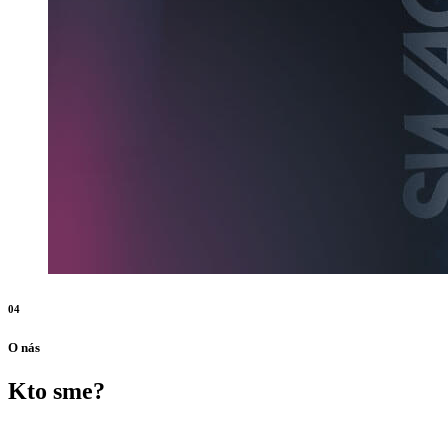
04
O nás
Kto sme?