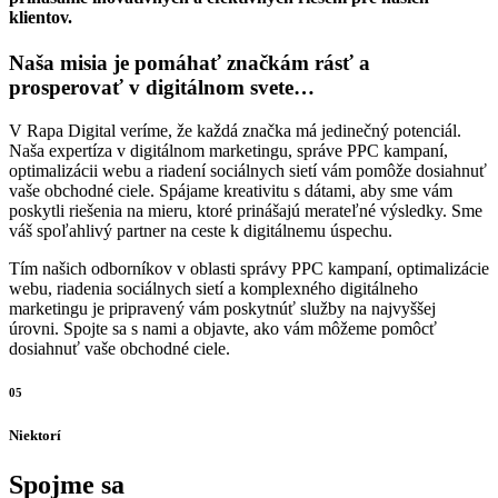
klientov.
Naša misia je pomáhať značkám rásť a
prosperovať v digitálnom svete…
V Rapa Digital veríme, že každá značka má jedinečný potenciál.
Naša expertíza v digitálnom marketingu, správe PPC kampaní,
optimalizácii webu a riadení sociálnych sietí vám pomôže dosiahnuť
vaše obchodné ciele. Spájame kreativitu s dátami, aby sme vám
poskytli riešenia na mieru, ktoré prinášajú merateľné výsledky. Sme
váš spoľahlivý partner na ceste k digitálnemu úspechu.
Tím našich odborníkov v oblasti správy PPC kampaní, optimalizácie
webu, riadenia sociálnych sietí a komplexného digitálneho
marketingu je pripravený vám poskytnúť služby na najvyššej
úrovni. Spojte sa s nami a objavte, ako vám môžeme pomôcť
dosiahnuť vaše obchodné ciele.
05
Niektorí
Spojme sa