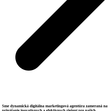
Sme dynamická digitálna marketingová agentúra zameraná na
prinášanie inovatívnych a efektívnych riešení pre našich