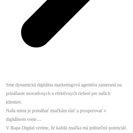
Sme dynamická digitálna marketingová agentúra zameraná na
prinášanie inovatívnych a efektívnych riešení pre našich
klientov.
Naša misia je pomáhať značkám rásť a prosperovať v
digitálnom svete…
V Rapa Digital veríme, že každá značka má jedinečný potenciál.