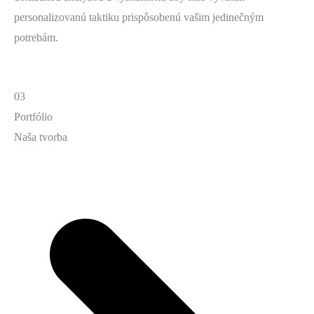
personalizovanú taktiku prispôsobenú vašim jedinečným
potrebám.
03
Portfólio
Naša tvorba