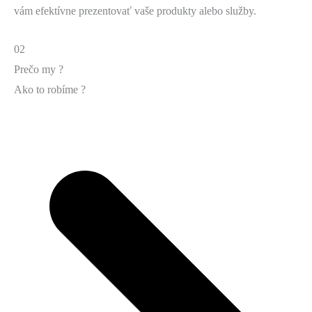
vám efektívne prezentovať vaše produkty alebo služby.
02
Prečo my ?
Ako to robíme ?