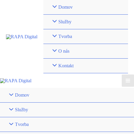
Preskočiť
Domov
na
obsah
Služby
Tvorba
O nás
Kontakt
Ma
Domov
Me
Služby
Tvorba