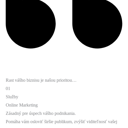
Rast vášho biznisu je našou prioritou…
01
Služby
Online Marketing
Zásadný pre úspech vášho podnikania.
Pomáha vám osloviť širšie publikum, zvýšiť viditeľnosť vašej