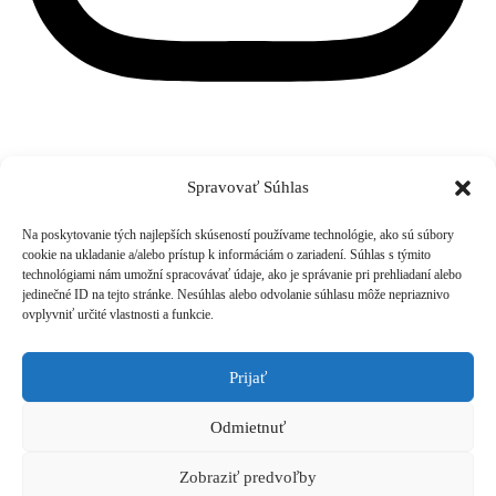
Spravovať Súhlas
Na poskytovanie tých najlepších skúseností používame technológie, ako sú súbory
cookie na ukladanie a/alebo prístup k informáciám o zariadení. Súhlas s týmito
t: 0904229352
technológiami nám umožní spracovávať údaje, ako je správanie pri prehliadaní alebo
e: info@rapadigital.sk
jedinečné ID na tejto stránke. Nesúhlas alebo odvolanie súhlasu môže nepriaznivo
ovplyvniť určité vlastnosti a funkcie.
Sledujte nás
Digitálne riešenia pre váš
Facebook
Instagram
Prijať
rast
...
Odmietnuť
Zobraziť predvoľby