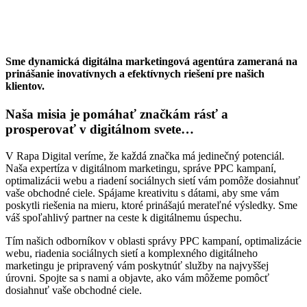
Sme dynamická digitálna marketingová agentúra zameraná na
prinášanie inovatívnych a efektívnych riešení pre našich
klientov.
Naša misia je pomáhať značkám rásť a
prosperovať v digitálnom svete…
V Rapa Digital veríme, že každá značka má jedinečný potenciál.
Naša expertíza v digitálnom marketingu, správe PPC kampaní,
optimalizácii webu a riadení sociálnych sietí vám pomôže dosiahnuť
vaše obchodné ciele. Spájame kreativitu s dátami, aby sme vám
poskytli riešenia na mieru, ktoré prinášajú merateľné výsledky. Sme
váš spoľahlivý partner na ceste k digitálnemu úspechu.
Tím našich odborníkov v oblasti správy PPC kampaní, optimalizácie
webu, riadenia sociálnych sietí a komplexného digitálneho
marketingu je pripravený vám poskytnúť služby na najvyššej
úrovni. Spojte sa s nami a objavte, ako vám môžeme pomôcť
dosiahnuť vaše obchodné ciele.