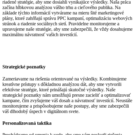
riadené stratégie, aby sme dosiahli vynikajúce výsledky. Naša práca
začína hĺbkovou analýzou vášho trhu a cieľového publika. Na
základe týchto informácií vytvárame na mieru šité marketingové
plány, ktoré zahŕňajú správu PPC kampaní, optimalizáciu webových
stránok a riadenie sociálnych sietí. Pravidelne monitorujeme a
upravujeme naše stratégie, aby sme zabezpečili, že vždy dosahujeme
maximálnu návratnosť vašich investícií.
Strategické poznatky
Zameriavame na riešenia orientované na výsledky. Kombinujeme
kreatívne prístupy s dôkladnou analýzou dát, aby sme vytvorili
efektívne stratégie, ktoré prinášajú skutočné výsledky. Naše
strategické poznatky nám umožňujú presne zacieliť a optimalizovať
kampane, čím zvyšujeme váš dosah a návratnosť investícií. Neustále
monitorujeme a prispôsobujeme naše postupy, aby sme zabezpečili
váš dlhodobý úspech v digitálnom svete.
Personalizovaná taktika
Prechádzame od umenia k vede, aby sme vám poskytli riešenia,