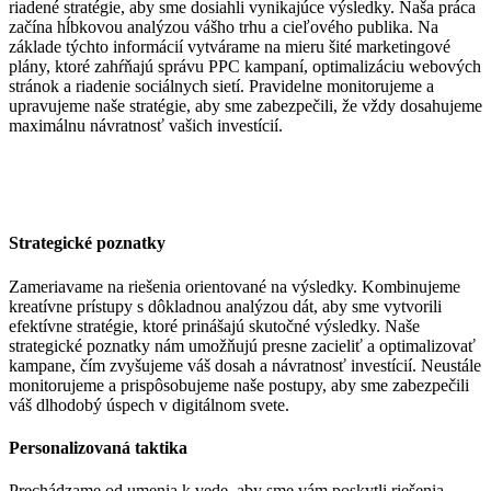
riadené stratégie, aby sme dosiahli vynikajúce výsledky. Naša práca
začína hĺbkovou analýzou vášho trhu a cieľového publika. Na
základe týchto informácií vytvárame na mieru šité marketingové
plány, ktoré zahŕňajú správu PPC kampaní, optimalizáciu webových
stránok a riadenie sociálnych sietí. Pravidelne monitorujeme a
upravujeme naše stratégie, aby sme zabezpečili, že vždy dosahujeme
maximálnu návratnosť vašich investícií.
Strategické poznatky
Zameriavame na riešenia orientované na výsledky. Kombinujeme
kreatívne prístupy s dôkladnou analýzou dát, aby sme vytvorili
efektívne stratégie, ktoré prinášajú skutočné výsledky. Naše
strategické poznatky nám umožňujú presne zacieliť a optimalizovať
kampane, čím zvyšujeme váš dosah a návratnosť investícií. Neustále
monitorujeme a prispôsobujeme naše postupy, aby sme zabezpečili
váš dlhodobý úspech v digitálnom svete.
Personalizovaná taktika
Prechádzame od umenia k vede, aby sme vám poskytli riešenia,