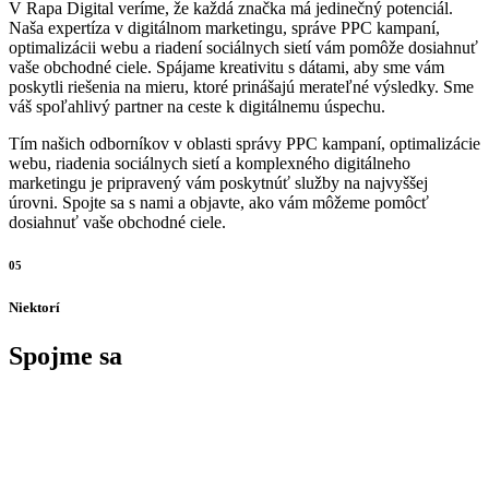
V Rapa Digital veríme, že každá značka má jedinečný potenciál.
Naša expertíza v digitálnom marketingu, správe PPC kampaní,
optimalizácii webu a riadení sociálnych sietí vám pomôže dosiahnuť
vaše obchodné ciele. Spájame kreativitu s dátami, aby sme vám
poskytli riešenia na mieru, ktoré prinášajú merateľné výsledky. Sme
váš spoľahlivý partner na ceste k digitálnemu úspechu.
Tím našich odborníkov v oblasti správy PPC kampaní, optimalizácie
webu, riadenia sociálnych sietí a komplexného digitálneho
marketingu je pripravený vám poskytnúť služby na najvyššej
úrovni. Spojte sa s nami a objavte, ako vám môžeme pomôcť
dosiahnuť vaše obchodné ciele.
05
Niektorí
Spojme sa