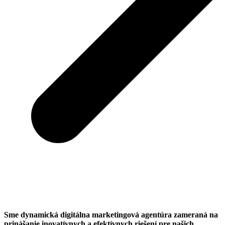
Sme dynamická digitálna marketingová agentúra zameraná na
prinášanie inovatívnych a efektívnych riešení pre našich