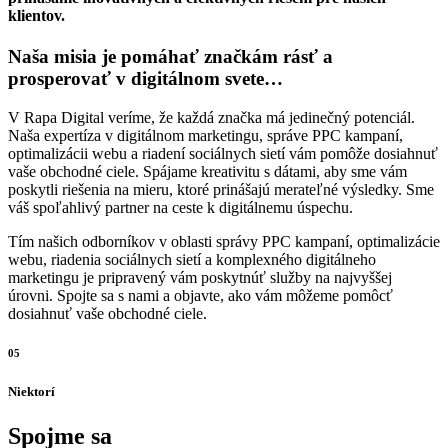
klientov.
Naša misia je pomáhať značkám rásť a
prosperovať v digitálnom svete…
V Rapa Digital veríme, že každá značka má jedinečný potenciál.
Naša expertíza v digitálnom marketingu, správe PPC kampaní,
optimalizácii webu a riadení sociálnych sietí vám pomôže dosiahnuť
vaše obchodné ciele. Spájame kreativitu s dátami, aby sme vám
poskytli riešenia na mieru, ktoré prinášajú merateľné výsledky. Sme
váš spoľahlivý partner na ceste k digitálnemu úspechu.
Tím našich odborníkov v oblasti správy PPC kampaní, optimalizácie
webu, riadenia sociálnych sietí a komplexného digitálneho
marketingu je pripravený vám poskytnúť služby na najvyššej
úrovni. Spojte sa s nami a objavte, ako vám môžeme pomôcť
dosiahnuť vaše obchodné ciele.
05
Niektorí
Spojme sa