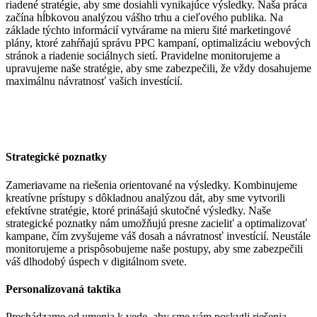
riadené stratégie, aby sme dosiahli vynikajúce výsledky. Naša práca
začína hĺbkovou analýzou vášho trhu a cieľového publika. Na
základe týchto informácií vytvárame na mieru šité marketingové
plány, ktoré zahŕňajú správu PPC kampaní, optimalizáciu webových
stránok a riadenie sociálnych sietí. Pravidelne monitorujeme a
upravujeme naše stratégie, aby sme zabezpečili, že vždy dosahujeme
maximálnu návratnosť vašich investícií.
Strategické poznatky
Zameriavame na riešenia orientované na výsledky. Kombinujeme
kreatívne prístupy s dôkladnou analýzou dát, aby sme vytvorili
efektívne stratégie, ktoré prinášajú skutočné výsledky. Naše
strategické poznatky nám umožňujú presne zacieliť a optimalizovať
kampane, čím zvyšujeme váš dosah a návratnosť investícií. Neustále
monitorujeme a prispôsobujeme naše postupy, aby sme zabezpečili
váš dlhodobý úspech v digitálnom svete.
Personalizovaná taktika
Prechádzame od umenia k vede, aby sme vám poskytli riešenia,