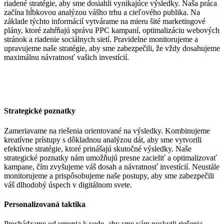
riadené stratégie, aby sme dosiahli vynikajúce výsledky. Naša práca
začína hĺbkovou analýzou vášho trhu a cieľového publika. Na
základe týchto informácií vytvárame na mieru šité marketingové
plány, ktoré zahŕňajú správu PPC kampaní, optimalizáciu webových
stránok a riadenie sociálnych sietí. Pravidelne monitorujeme a
upravujeme naše stratégie, aby sme zabezpečili, že vždy dosahujeme
maximálnu návratnosť vašich investícií.
Strategické poznatky
Zameriavame na riešenia orientované na výsledky. Kombinujeme
kreatívne prístupy s dôkladnou analýzou dát, aby sme vytvorili
efektívne stratégie, ktoré prinášajú skutočné výsledky. Naše
strategické poznatky nám umožňujú presne zacieliť a optimalizovať
kampane, čím zvyšujeme váš dosah a návratnosť investícií. Neustále
monitorujeme a prispôsobujeme naše postupy, aby sme zabezpečili
váš dlhodobý úspech v digitálnom svete.
Personalizovaná taktika
Prechádzame od umenia k vede, aby sme vám poskytli riešenia,