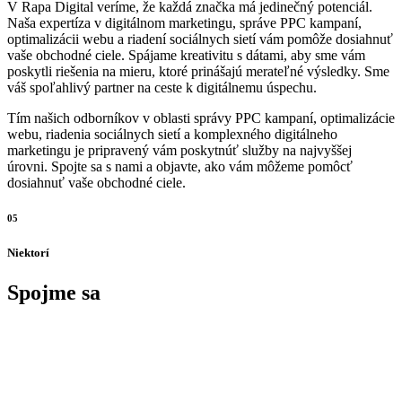
V Rapa Digital veríme, že každá značka má jedinečný potenciál.
Naša expertíza v digitálnom marketingu, správe PPC kampaní,
optimalizácii webu a riadení sociálnych sietí vám pomôže dosiahnuť
vaše obchodné ciele. Spájame kreativitu s dátami, aby sme vám
poskytli riešenia na mieru, ktoré prinášajú merateľné výsledky. Sme
váš spoľahlivý partner na ceste k digitálnemu úspechu.
Tím našich odborníkov v oblasti správy PPC kampaní, optimalizácie
webu, riadenia sociálnych sietí a komplexného digitálneho
marketingu je pripravený vám poskytnúť služby na najvyššej
úrovni. Spojte sa s nami a objavte, ako vám môžeme pomôcť
dosiahnuť vaše obchodné ciele.
05
Niektorí
Spojme sa