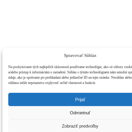
Spravovať Súhlas
Na poskytovanie tých najlepších skúseností používame technológie, ako sú súbory cooki
a/alebo prístup k informáciám o zariadení. Súhlas s týmito technológiami nám umožní s
údaje, ako je správanie pri prehliadaní alebo jedinečné ID na tejto stránke. Nesúhlas aleb
súhlasu môže nepriaznivo ovplyvniť určité vlastnosti a funkcie.
Prijať
Odmietnuť
Zobraziť predvoľby