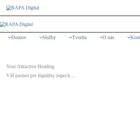
Preskočiť
na
obsah
Domov
Služby
Tvorba
O nás
Kont
Your Attractive Heading
Váš partner pre digitálny úspech…