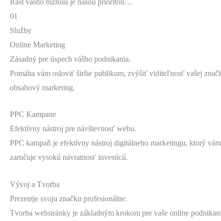
Rast vášho biznisu je našou prioritou…
01
Služby
Online Marketing
Zásadný pre úspech vášho podnikania.
Pomáha vám osloviť širšie publikum, zvýšiť viditeľnosť vašej znač
obsahový marketing.
PPC Kampane
Efektívny nástroj pre návštevnosť webu.
PPC kampaň je efektívny nástroj digitálneho marketingu, ktorý vám
zaručuje vysokú návratnosť investícií.
Vývoj a Tvorba
Prezentje svoju značku profesionálne.
Tvorba webstránky je základným krokom pre vaše online podnikani