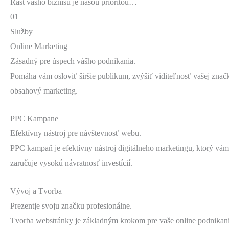
Rast vášho biznisu je našou prioritou…
01
Služby
Online Marketing
Zásadný pre úspech vášho podnikania.
Pomáha vám osloviť širšie publikum, zvýšiť viditeľnosť vašej znač
obsahový marketing.
PPC Kampane
Efektívny nástroj pre návštevnosť webu.
PPC kampaň je efektívny nástroj digitálneho marketingu, ktorý vám
zaručuje vysokú návratnosť investícií.
Vývoj a Tvorba
Prezentje svoju značku profesionálne.
Tvorba webstránky je základným krokom pre vaše online podnikani