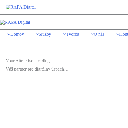
Preskočiť
na
obsah
Domov
Služby
Tvorba
O nás
Kont
Your Attractive Heading
Váš partner pre digitálny úspech…