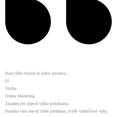
Rast vášho biznisu je našou prioritou…
01
Služby
Online Marketing
Zásadný pre úspech vášho podnikania.
Pomáha vám osloviť širšie publikum, zvýšiť viditeľnosť vašej