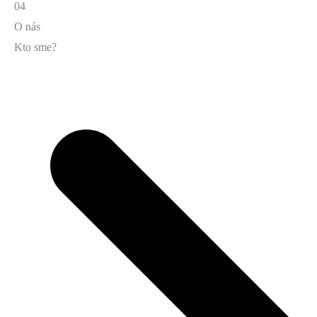
04
O nás
Kto sme?