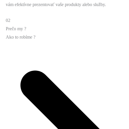
vám efektívne prezentovať vaše produkty alebo služby.
02
Prečo my ?
Ako to robíme ?