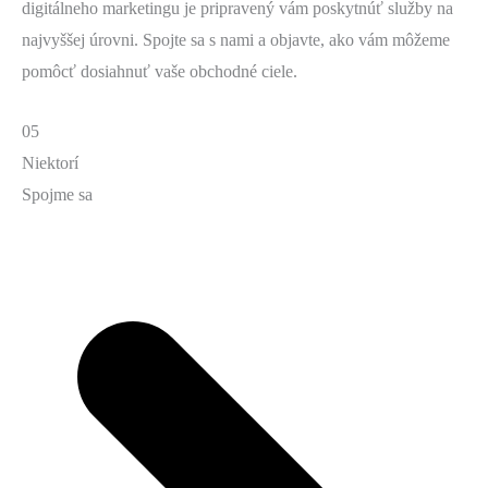
digitálneho marketingu je pripravený vám poskytnúť služby na
najvyššej úrovni. Spojte sa s nami a objavte, ako vám môžeme
pomôcť dosiahnuť vaše obchodné ciele.
05
Niektorí
Spojme sa