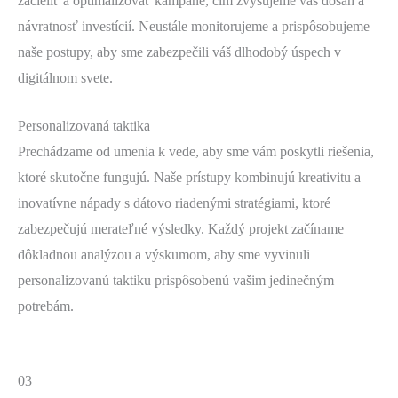
zacieliť a optimalizovať kampane, čím zvyšujeme váš dosah a
návratnosť investícií. Neustále monitorujeme a prispôsobujeme
naše postupy, aby sme zabezpečili váš dlhodobý úspech v
digitálnom svete.
Personalizovaná taktika
Prechádzame od umenia k vede, aby sme vám poskytli riešenia,
ktoré skutočne fungujú. Naše prístupy kombinujú kreativitu a
inovatívne nápady s dátovo riadenými stratégiami, ktoré
zabezpečujú merateľné výsledky. Každý projekt začíname
dôkladnou analýzou a výskumom, aby sme vyvinuli
personalizovanú taktiku prispôsobenú vašim jedinečným
potrebám.
03