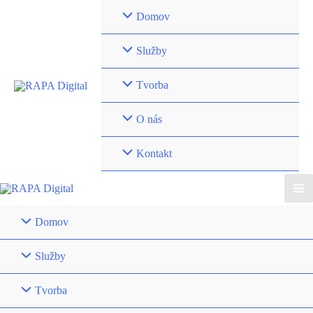
Preskočiť
Domov
na
obsah
Služby
Tvorba
O nás
Kontakt
Ma
Domov
Me
Služby
Tvorba