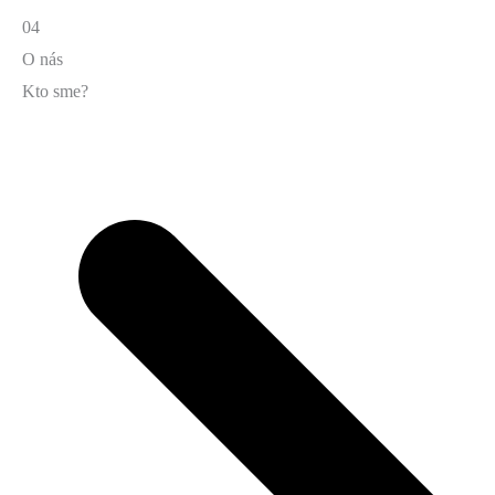
04
O nás
Kto sme?