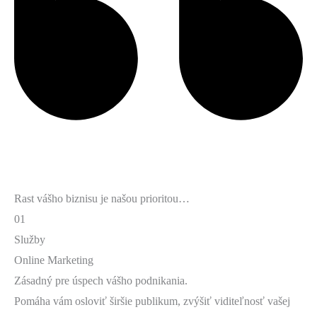
Rast vášho biznisu je našou prioritou…
01
Služby
Online Marketing
Zásadný pre úspech vášho podnikania.
Pomáha vám osloviť širšie publikum, zvýšiť viditeľnosť vašej