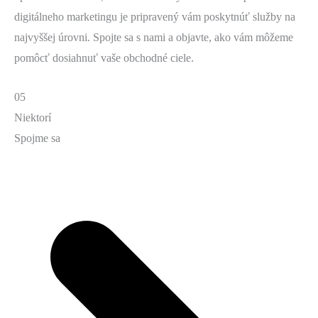
digitálneho marketingu je pripravený vám poskytnúť služby na
najvyššej úrovni. Spojte sa s nami a objavte, ako vám môžeme
pomôcť dosiahnuť vaše obchodné ciele.
05
Niektorí
Spojme sa