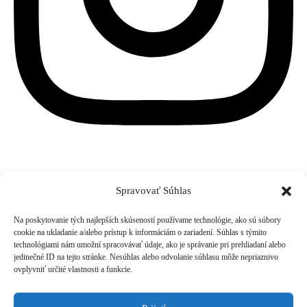
Spravovať Súhlas
Na poskytovanie tých najlepších skúseností používame technológie, ako sú súbory
cookie na ukladanie a/alebo prístup k informáciám o zariadení. Súhlas s týmito
t: 0904229352
technológiami nám umožní spracovávať údaje, ako je správanie pri prehliadaní alebo
e: info@rapadigital.sk
jedinečné ID na tejto stránke. Nesúhlas alebo odvolanie súhlasu môže nepriaznivo
ovplyvniť určité vlastnosti a funkcie.
Sledujte nás
Digitálne riešenia pre váš
Facebook
Instagram