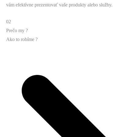
vám efektívne prezentovať vaše produkty alebo služby.
02
Prečo my ?
Ako to robíme ?