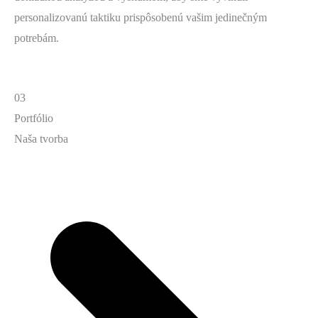
personalizovanú taktiku prispôsobenú vašim jedinečným
potrebám.
03
Portfólio
Naša tvorba