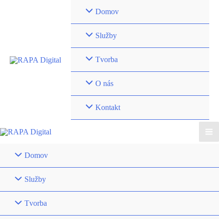
Preskočiť
Domov
na
obsah
Služby
Tvorba
O nás
Kontakt
Ma
Domov
Me
Služby
Tvorba