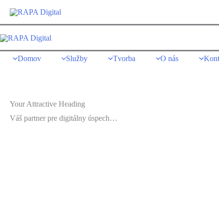
Preskočiť
na
obsah
Domov
Služby
Tvorba
O nás
Kont
Your Attractive Heading
Váš partner pre digitálny úspech…