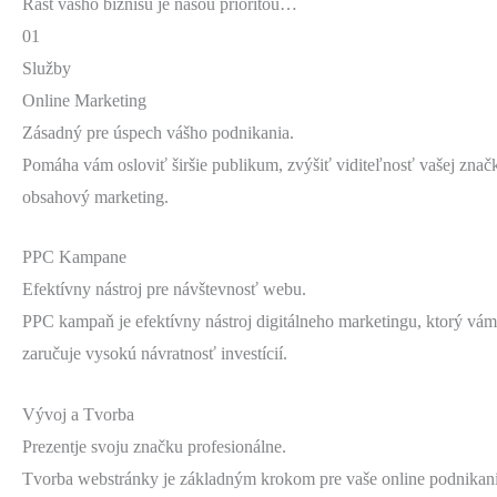
Rast vášho biznisu je našou prioritou…
01
Služby
Online Marketing
Zásadný pre úspech vášho podnikania.
Pomáha vám osloviť širšie publikum, zvýšiť viditeľnosť vašej znač
obsahový marketing.
PPC Kampane
Efektívny nástroj pre návštevnosť webu.
PPC kampaň je efektívny nástroj digitálneho marketingu, ktorý vám
zaručuje vysokú návratnosť investícií.
Vývoj a Tvorba
Prezentje svoju značku profesionálne.
Tvorba webstránky je základným krokom pre vaše online podnikani