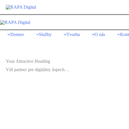
Preskočiť
na
obsah
Domov
Služby
Tvorba
O nás
Kont
Your Attractive Heading
Váš partner pre digitálny úspech…