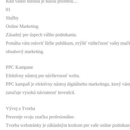
Rast vášho biznisu je našou prioritou…
01
Služby
Online Marketing
Zásadný pre úspech vášho podnikania.
Pomáha vám osloviť širšie publikum, zvýšiť viditeľnosť vašej znač
obsahový marketing.
PPC Kampane
Efektívny nástroj pre návštevnosť webu.
PPC kampaň je efektívny nástroj digitálneho marketingu, ktorý vám
zaručuje vysokú návratnosť investícií.
Vývoj a Tvorba
Prezentje svoju značku profesionálne.
Tvorba webstránky je základným krokom pre vaše online podnikani