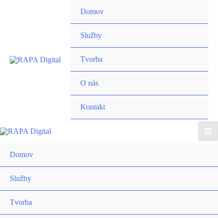
Preskočiť
Domov
na
obsah
Služby
Tvorba
O nás
Kontakt
Ma
Domov
Me
Služby
Tvorba