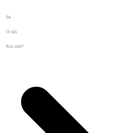
04
O nás
Kto sme?