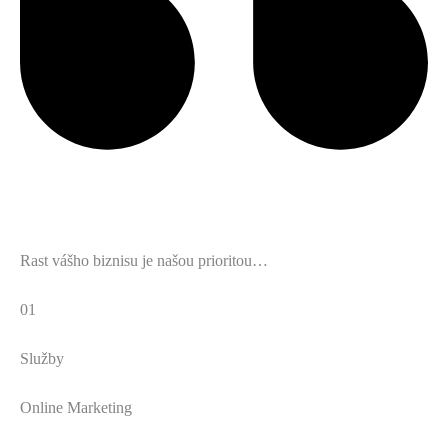
Rast vášho biznisu je našou prioritou…
01
Služby
Online Marketing