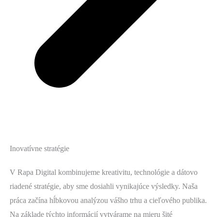
Inovatívne stratégie
V Rapa Digital kombinujeme kreativitu, technológie a dátovo
riadené stratégie, aby sme dosiahli vynikajúce výsledky. Naša
práca začína hĺbkovou analýzou vášho trhu a cieľového publika.
Na základe týchto informácií vytvárame na mieru šité