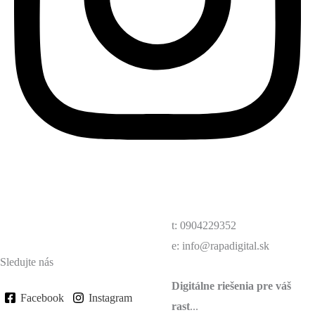
t: 0904229352
e: info@rapadigital.sk
Sledujte nás
Digitálne riešenia pre váš
Facebook
Instagram
rast
...