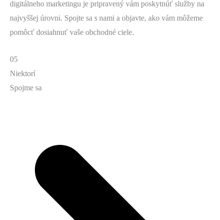
digitálneho marketingu je pripravený vám poskytnúť služby na
najvyššej úrovni. Spojte sa s nami a objavte, ako vám môžeme
pomôcť dosiahnuť vaše obchodné ciele.
05
Niektorí
Spojme sa