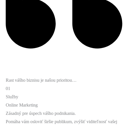
Rast vášho biznisu je našou prioritou…
01
Služby
Online Marketing
Zásadný pre úspech vášho podnikania.
Pomáha vám osloviť širšie publikum, zvýšiť viditeľnosť vašej