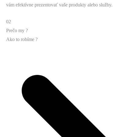
vám efektívne prezentovať vaše produkty alebo služby.
02
Prečo my ?
Ako to robíme ?