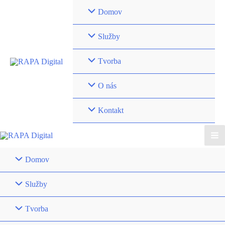
Preskočiť
Domov
na
obsah
Služby
Tvorba
O nás
Kontakt
Ma
Domov
Me
Služby
Tvorba