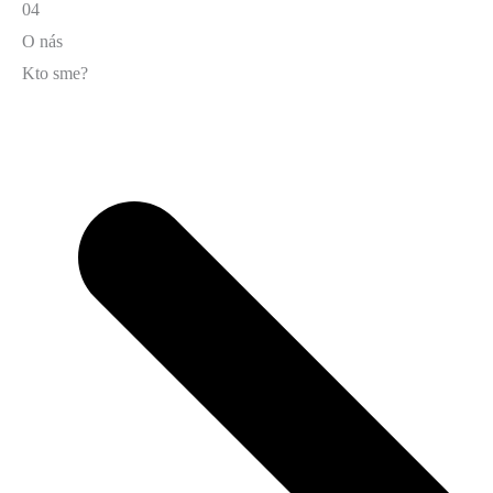
04
O nás
Kto sme?