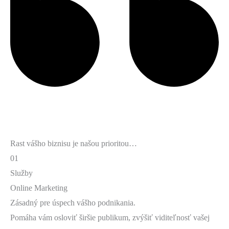
Rast vášho biznisu je našou prioritou…
01
Služby
Online Marketing
Zásadný pre úspech vášho podnikania.
Pomáha vám osloviť širšie publikum, zvýšiť viditeľnosť vašej