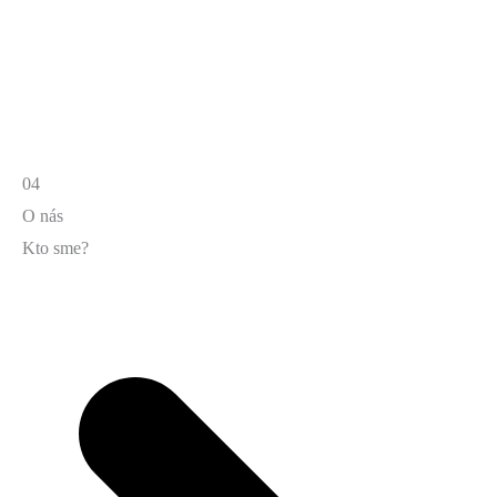
04
O nás
Kto sme?