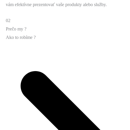
vám efektívne prezentovať vaše produkty alebo služby.
02
Prečo my ?
Ako to robíme ?