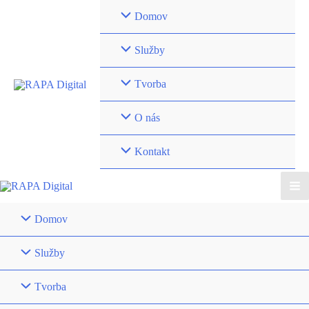
Preskočiť
Domov
na
obsah
Služby
Tvorba
O nás
Kontakt
Ma
Domov
Me
Služby
Tvorba