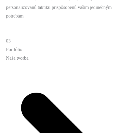
personalizovanú taktiku prispôsobenú vašim jedinečným
potrebám.
03
Portfólio
Naša tvorba