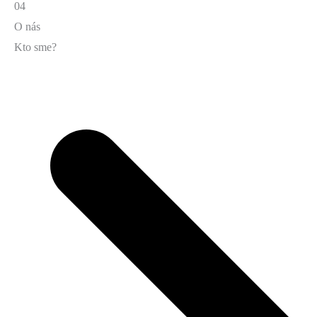
04
O nás
Kto sme?