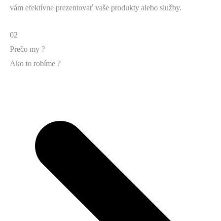
vám efektívne prezentovať vaše produkty alebo služby.
02
Prečo my ?
Ako to robíme ?