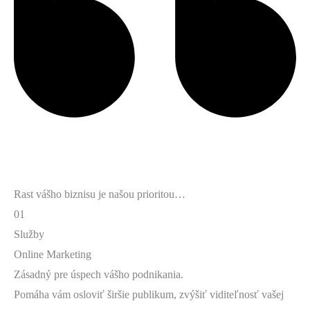
Rast vášho biznisu je našou prioritou…
01
Služby
Online Marketing
Zásadný pre úspech vášho podnikania.
Pomáha vám osloviť širšie publikum, zvýšiť viditeľnosť vašej