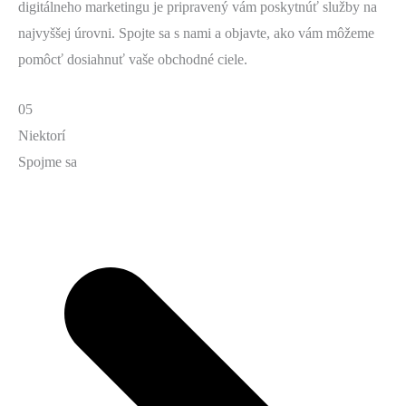
digitálneho marketingu je pripravený vám poskytnúť služby na
najvyššej úrovni. Spojte sa s nami a objavte, ako vám môžeme
pomôcť dosiahnuť vaše obchodné ciele.
05
Niektorí
Spojme sa