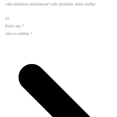
vám efektívne prezentovať vaše produkty alebo služby.
02
Prečo my ?
Ako to robíme ?