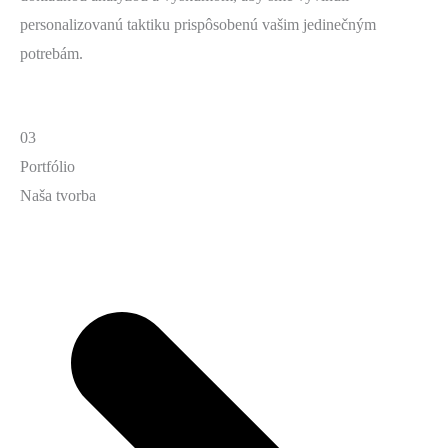
personalizovanú taktiku prispôsobenú vašim jedinečným
potrebám.
03
Portfólio
Naša tvorba