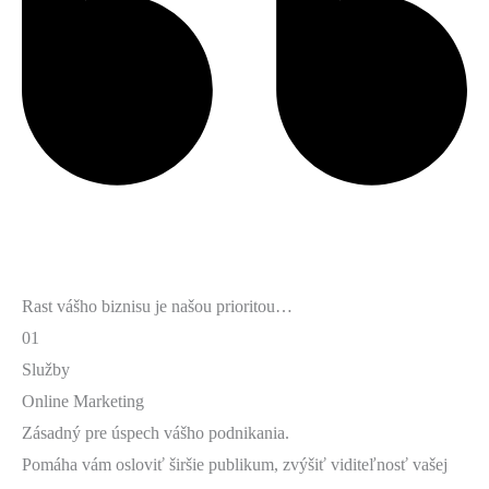
Rast vášho biznisu je našou prioritou…
01
Služby
Online Marketing
Zásadný pre úspech vášho podnikania.
Pomáha vám osloviť širšie publikum, zvýšiť viditeľnosť vašej