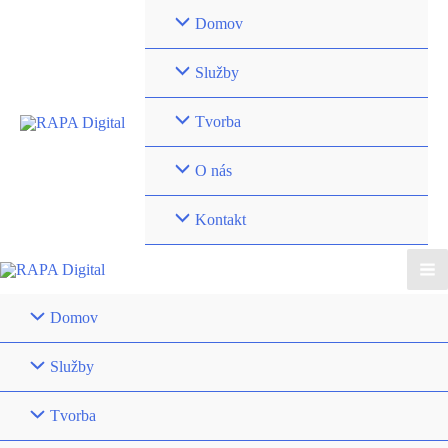
Preskočiť
Domov
na
obsah
Služby
Tvorba
O nás
Kontakt
Ma
Domov
Me
Služby
Tvorba