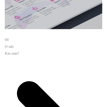
04
O nás
Kto sme?