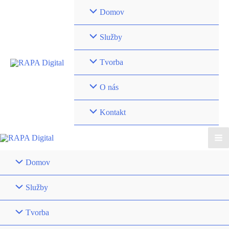
Preskočiť
Domov
na
obsah
Služby
Tvorba
O nás
Kontakt
Ma
Domov
Me
Služby
Tvorba