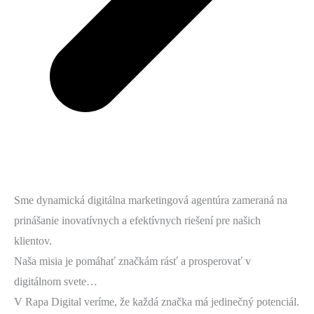
Sme dynamická digitálna marketingová agentúra zameraná na
prinášanie inovatívnych a efektívnych riešení pre našich
klientov.
Naša misia je pomáhať značkám rásť a prosperovať v
digitálnom svete…
V Rapa Digital veríme, že každá značka má jedinečný potenciál.