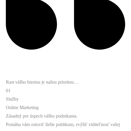
Rast vášho biznisu je našou prioritou…
01
Služby
Online Marketing
Zásadný pre úspech vášho podnikania.
Pomáha vám osloviť širšie publikum, zvýšiť viditeľnosť vašej