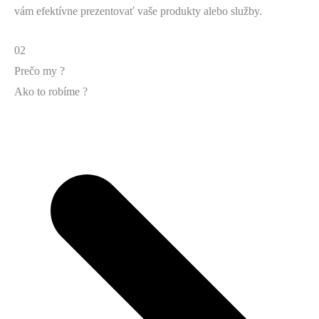
vám efektívne prezentovať vaše produkty alebo služby.
02
Prečo my ?
Ako to robíme ?