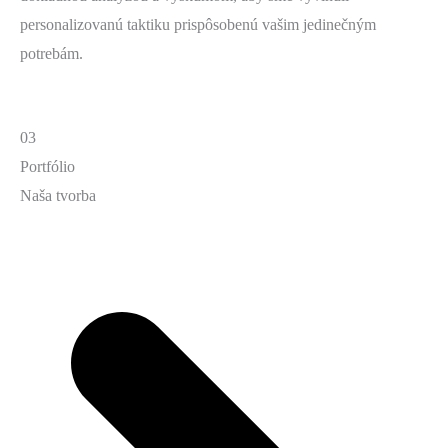
personalizovanú taktiku prispôsobenú vašim jedinečným
potrebám.
03
Portfólio
Naša tvorba